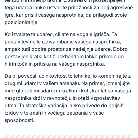
tempom in smerjo tekme. Z strateškim postavljanjem
tega udarca lahko ustvarite priložnosti za bolj agresivne
igre, kar prisili vašega nasprotnika, da prilagodi svoje
pozicioniranje.
Ko izvajate ta udarec, ciljate na vogale igrišča. Ta
postavitev ne le izziva gibanje vašega nasprotnika,
ampak tudi odpira prostor za nadaljnje udarce. Dobro
postavljen kratki kot z bekhendom lahko privede do
hitrih točk in pritiska na vašega nasprotnika.
Da bi povečali učinkovitost te tehnike, jo kombinirajte z
drugimi udarci v vašem arsenalu. Na primer, izmenjujte
med globokimi udarci in kratkimi koti, kar lahko vašega
nasprotnika drži v ravnotežju in oteži vzpostavitev
ritma. Ta strateška variacija lahko privede do boljših
izidov v tekmah in večjega zaupanja v vaše
sposobnosti.