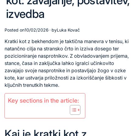
kot: zavajanje, postavitev,
izvedba
Posted on
10/02/2026
by
Luka Kovač
Kratki kot z bekhendom je taktična manevra v tenisu, ki
natančno cilja na stransko črto in izziva dosego ter
pozicioniranje nasprotnikov. Z obvladovanjem prijema,
stance, časa in zaključka lahko igralci učinkovito
zavajajo svoje nasprotnike in postavljajo žogo v ozke
kote, kar ustvarja priložnosti za izkoriščanje šibkosti v
ključnih trenutkih tekme.
Key sections in the article:
Kaj je kratki kot z