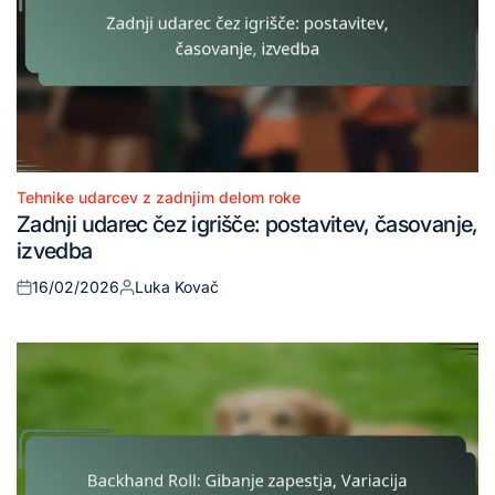
Tehnike udarcev z zadnjim delom roke
Posted
Zadnji udarec čez igrišče: postavitev, časovanje,
in
izvedba
16/02/2026
Luka Kovač
Posted
Posted
on
by