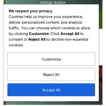
We respect your privacy
Cookies help us improve your experience,
deliver personalized content, and analyze
traffic. You can choose which cookies to allow
by clicking
Customize
. Click
Accept All
to
Tehnike udarcev z zadnjim delom roke
Posted
consent or
Reject All
to decline non-essential
Backhand Roll: Gibanje zapestja, Variacija
in
cookies.
vrtenja, Nadzor
16/02/2026
Luka Kovač
Posted
Posted
Customize
on
by
Reject All
Accept All