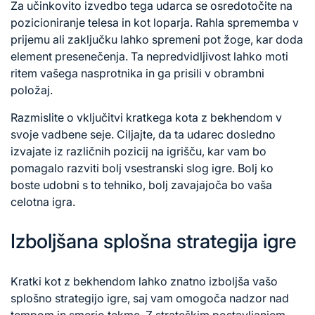
Za učinkovito izvedbo tega udarca se osredotočite na
pozicioniranje telesa in kot loparja. Rahla sprememba v
prijemu ali zaključku lahko spremeni pot žoge, kar doda
element presenečenja. Ta nepredvidljivost lahko moti
ritem vašega nasprotnika in ga prisili v obrambni
položaj.
Razmislite o vključitvi kratkega kota z bekhendom v
svoje vadbene seje. Ciljajte, da ta udarec dosledno
izvajate iz različnih pozicij na igrišču, kar vam bo
pomagalo razviti bolj vsestranski slog igre. Bolj ko
boste udobni s to tehniko, bolj zavajajoča bo vaša
celotna igra.
Izboljšana splošna strategija igre
Kratki kot z bekhendom lahko znatno izboljša vašo
splošno strategijo igre, saj vam omogoča nadzor nad