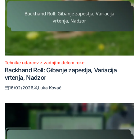
Tehnike udarcev z zadnjim delom roke
Posted
Backhand Roll: Gibanje zapestja, Variacija
in
vrtenja, Nadzor
16/02/2026
Luka Kovač
Posted
Posted
on
by