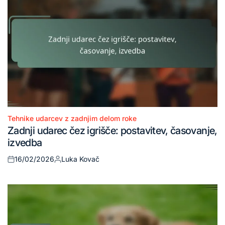
Tehnike udarcev z zadnjim delom roke
Posted
Zadnji udarec čez igrišče: postavitev, časovanje,
in
izvedba
16/02/2026
Luka Kovač
Posted
Posted
on
by