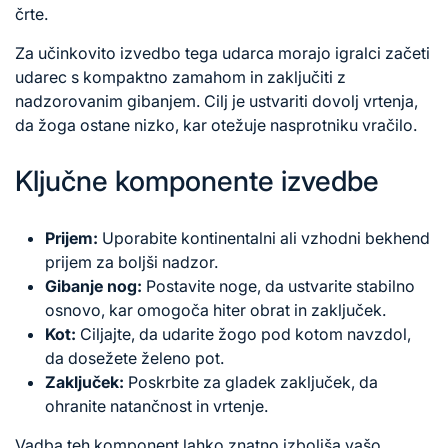
črte.
Za učinkovito izvedbo tega udarca morajo igralci začeti
udarec s kompaktno zamahom in zaključiti z
nadzorovanim gibanjem. Cilj je ustvariti dovolj vrtenja,
da žoga ostane nizko, kar otežuje nasprotniku vračilo.
Ključne komponente izvedbe
Prijem:
Uporabite kontinentalni ali vzhodni bekhend
prijem za boljši nadzor.
Gibanje nog:
Postavite noge, da ustvarite stabilno
osnovo, kar omogoča hiter obrat in zaključek.
Kot:
Ciljajte, da udarite žogo pod kotom navzdol,
da dosežete želeno pot.
Zaključek:
Poskrbite za gladek zaključek, da
ohranite natančnost in vrtenje.
Vadba teh komponent lahko znatno izboljša vašo