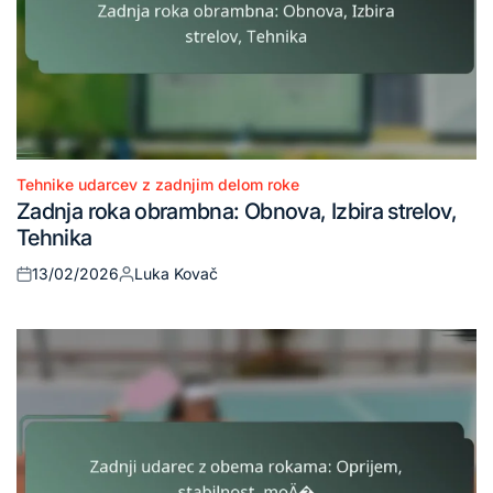
Tehnike udarcev z zadnjim delom roke
Posted
Zadnja roka obrambna: Obnova, Izbira strelov,
in
Tehnika
13/02/2026
Luka Kovač
Posted
Posted
on
by