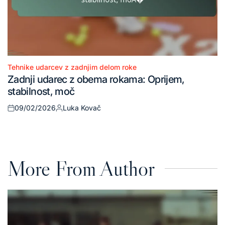
Tehnike udarcev z zadnjim delom roke
Posted
Zadnji udarec z obema rokama: Oprijem,
in
stabilnost, moč
09/02/2026
Luka Kovač
Posted
Posted
on
by
More From Author