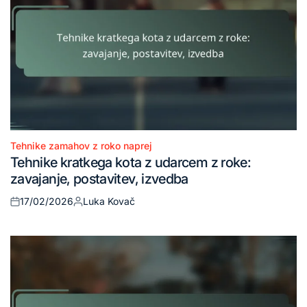
Tehnike zamahov z roko naprej
Posted
Tehnike kratkega kota z udarcem z roke:
in
zavajanje, postavitev, izvedba
17/02/2026
Luka Kovač
Posted
Posted
on
by