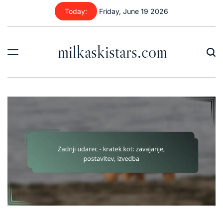
Skip
Today:
Friday, June 19 2026
to
content
milkaskistars.com