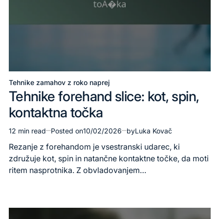
Tehnike zamahov z roko naprej
Posted
Tehnike forehand slice: kot, spin,
in
kontaktna točka
12 min read
Posted on
10/02/2026
by
Luka Kovač
Estimated
read
Rezanje z forehandom je vsestranski udarec, ki
time
združuje kot, spin in natančne kontaktne točke, da moti
ritem nasprotnika. Z obvladovanjem…