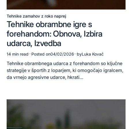
Tehnike zamahov z roko naprej
Posted
Tehnike obrambne igre s
in
forehandom: Obnova, Izbira
udarca, Izvedba
14 min read
Posted on
04/02/2026
by
Luka Kovač
Estimated
read
Tehnike obrambnega udarca z forehandom so ključne
time
strategije v športih z loparjem, ki omogočajo igralcem,
da vrnejo agresivne udarce, hkrati…