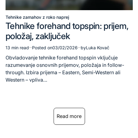
Tehnike zamahov z roko naprej
Posted
Tehnike forehand topspin: prijem,
in
položaj, zaključek
13 min read
Posted on
03/02/2026
by
Luka Kovač
Estimated
read
Obvladovanje tehnike forehand topspin vključuje
time
razumevanje osnovnih prijemov, položaja in follow-
through. Izbira prijema – Eastern, Semi-Western ali
Western – vpliva…
Read more