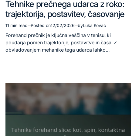
Tehnike prečnega udarca z roko:
in
trajektorija, postavitev, časovanje
11 min read
Posted on
12/02/2026
by
Luka Kovač
Estimated
read
Forehand prečnik je ključna veščina v tenisu, ki
time
poudarja pomen trajektorije, postavitve in časa. Z
obvladovanjem mehanike tega udarca lahko…