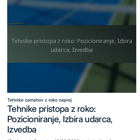
Tehnike zamahov z roko naprej
Posted
Tehnike pristopa z roko:
in
Pozicioniranje, Izbira udarca,
Izvedba