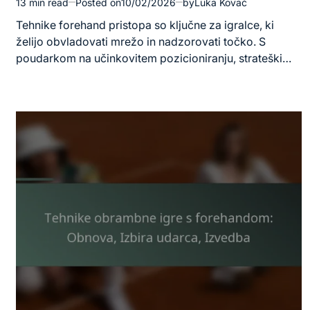
13 min read
Posted on
10/02/2026
by
Luka Kovač
Estimated
read
Tehnike forehand pristopa so ključne za igralce, ki
time
želijo obvladovati mrežo in nadzorovati točko. S
poudarkom na učinkovitem pozicioniranju, strateški…