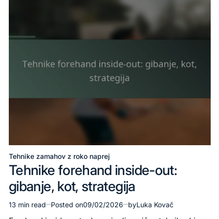
Tehnike zamahov z roko naprej
Posted
Tehnike forehand inside-out:
in
gibanje, kot, strategija
13 min read
Posted on
09/02/2026
by
Luka Kovač
Estimated