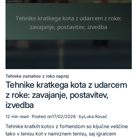
Tehnike zamahov z roko naprej
Posted
Tehnike kratkega kota z udarcem
in
z roke: zavajanje, postavitev,
izvedba
12 min read
Posted on
17/02/2026
by
Luka Kovač
Estimated
read
Tehnike kratkih kotov z forhendom so ključne veščine
time
tako v tenisu kot v namiznem tenisu, saj igralcem