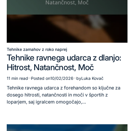
Tehnike zamahov z roko naprej
Posted
Tehnike ravnega udarca z dlanjo:
in
Hitrost, Natančnost, Moč
11 min read
Posted on
10/02/2026
by
Luka Kovač
Estimated
read
Tehnike ravnega udarca z forehandom so ključne za
time
dosego hitrosti, natančnosti in moči v športih z
loparjem, saj igralcem omogočajo,…