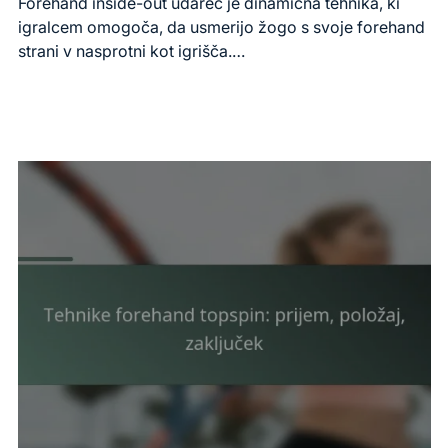
read
Forehand inside-out udarec je dinamična tehnika, ki
time
igralcem omogoča, da usmerijo žogo s svoje forehand
strani v nasprotni kot igrišča.…