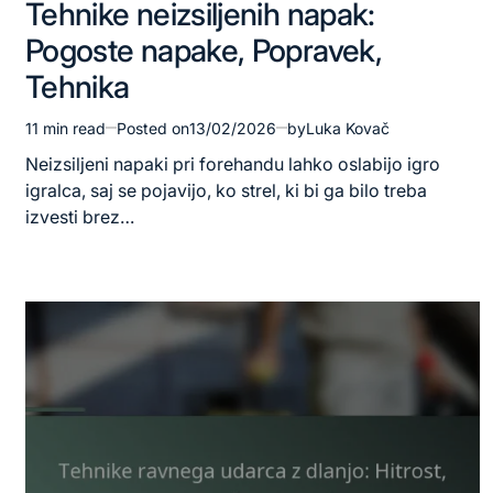
Tehnike neizsiljenih napak:
in
Pogoste napake, Popravek,
Tehnika
11 min read
Posted on
13/02/2026
by
Luka Kovač
Estimated
read
Neizsiljeni napaki pri forehandu lahko oslabijo igro
time
igralca, saj se pojavijo, ko strel, ki bi ga bilo treba
izvesti brez…