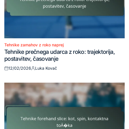
Tehnike zamahov z roko naprej
Posted
Tehnike prečnega udarca z roko: trajektorija,
in
postavitev, časovanje
12/02/2026
Luka Kovač
Posted
Posted
on
by