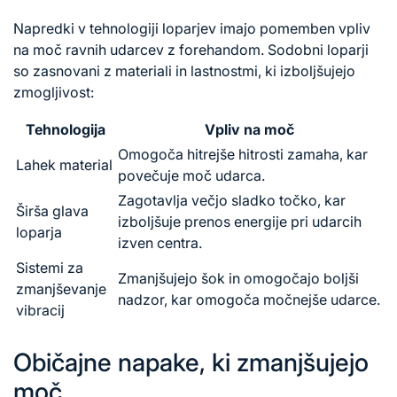
Napredki v tehnologiji loparjev imajo pomemben vpliv
na moč ravnih udarcev z forehandom. Sodobni loparji
so zasnovani z materiali in lastnostmi, ki izboljšujejo
zmogljivost:
Tehnologija
Vpliv na moč
Omogoča hitrejše hitrosti zamaha, kar
Lahek material
povečuje moč udarca.
Zagotavlja večjo sladko točko, kar
Širša glava
izboljšuje prenos energije pri udarcih
loparja
izven centra.
Sistemi za
Zmanjšujejo šok in omogočajo boljši
zmanjševanje
nadzor, kar omogoča močnejše udarce.
vibracij
Običajne napake, ki zmanjšujejo
moč