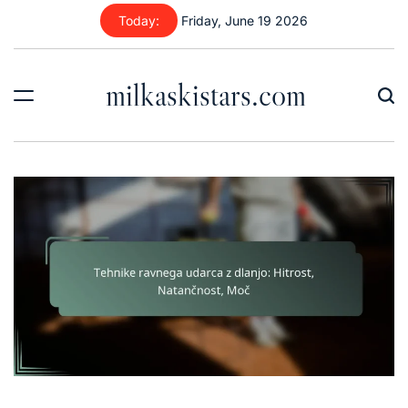
Skip
Today:
Friday, June 19 2026
to
content
milkaskistars.com