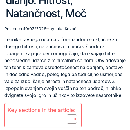
dlanjo: Hitrost,
Natančnost, Moč
Posted on
10/02/2026
by
Luka Kovač
Tehnike ravnega
udarca z
forehandom so ključne za
dosego hitrosti, natančnosti in moči v športih z
loparjem, saj igralcem omogočajo, da izvajajo hitre,
neposredne udarce z minimalnim spinom. Obvladovanje
teh tehnik zahteva osredotočenost na oprijem, postavo
in dosledno vadbo, poleg tega pa tudi ciljno usmerjene
vaje za izboljšanje hitrosti in natančnosti udarcev. Z
izpopolnjevanjem svojih veščin na teh področjih lahko
dvignete svojo igro in učinkovito izzovete nasprotnike.
Key sections in the article: