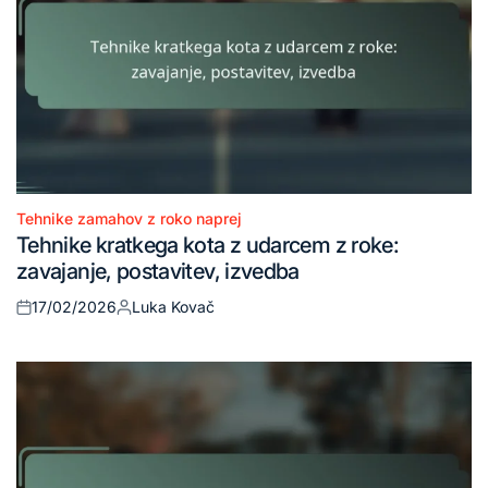
Tehnike zamahov z roko naprej
Posted
Tehnike kratkega kota z udarcem z roke:
in
zavajanje, postavitev, izvedba
17/02/2026
Luka Kovač
Posted
Posted
on
by