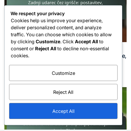
We respect your privacy
Cookies help us improve your experience,
deliver personalized content, and analyze
traffic. You can choose which cookies to allow
by clicking
Customize
. Click
Accept All
to
consent or
Reject All
to decline non-essential
Tehnike udarcev z zadnjim delom roke
Posted
Zadnji udarec čez igrišče: postavitev, časovanje,
cookies.
in
izvedba
16/02/2026
Luka Kovač
Customize
Posted
Posted
on
by
Reject All
Accept All