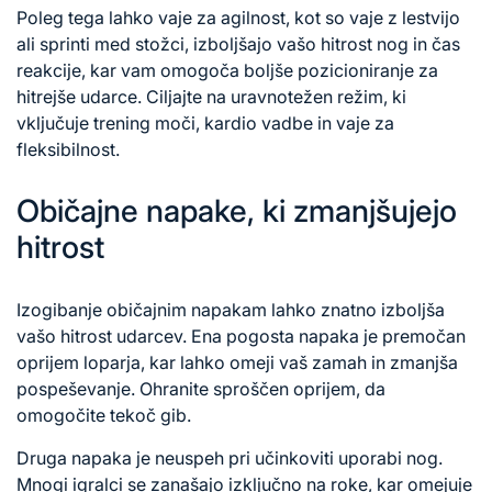
Poleg tega lahko vaje za agilnost, kot so vaje z lestvijo
ali sprinti med stožci, izboljšajo vašo hitrost nog in čas
reakcije, kar vam omogoča boljše pozicioniranje za
hitrejše udarce. Ciljajte na uravnotežen režim, ki
vključuje trening moči, kardio vadbe in vaje za
fleksibilnost.
Običajne napake, ki zmanjšujejo
hitrost
Izogibanje običajnim napakam lahko znatno izboljša
vašo hitrost udarcev. Ena pogosta napaka je premočan
oprijem loparja, kar lahko omeji vaš zamah in zmanjša
pospeševanje. Ohranite sproščen oprijem, da
omogočite tekoč gib.
Druga napaka je neuspeh pri učinkoviti uporabi nog.
Mnogi igralci se zanašajo izključno na roke, kar omejuje