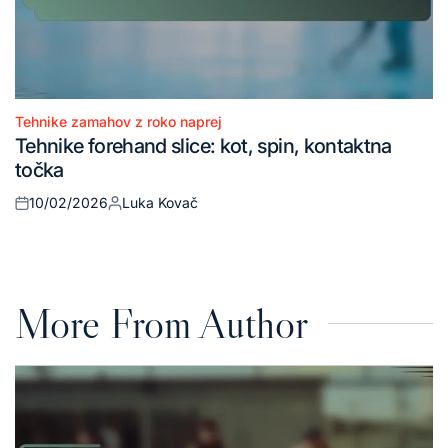
Tehnike zamahov z roko naprej
Posted
Tehnike forehand slice: kot, spin, kontaktna
in
točka
10/02/2026
Luka Kovač
Posted
Posted
on
by
More From Author