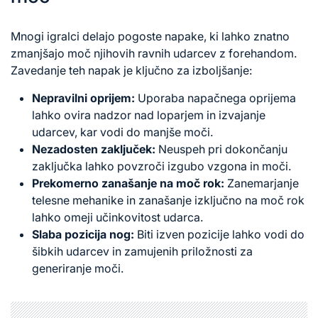
Mnogi igralci delajo
pogoste napake
, ki lahko znatno
zmanjšajo moč njihovih ravnih udarcev z forehandom.
Zavedanje teh napak je ključno za izboljšanje:
Nepravilni oprijem:
Uporaba napačnega oprijema
lahko ovira nadzor nad loparjem in izvajanje
udarcev, kar vodi do manjše moči.
Nezadosten zaključek:
Neuspeh pri dokončanju
zaključka lahko povzroči izgubo vzgona in moči.
Prekomerno zanašanje na moč rok:
Zanemarjanje
telesne mehanike in zanašanje izključno na moč rok
lahko omeji učinkovitost udarca.
Slaba pozicija nog:
Biti izven pozicije lahko vodi do
šibkih udarcev in zamujenih priložnosti za
generiranje moči.