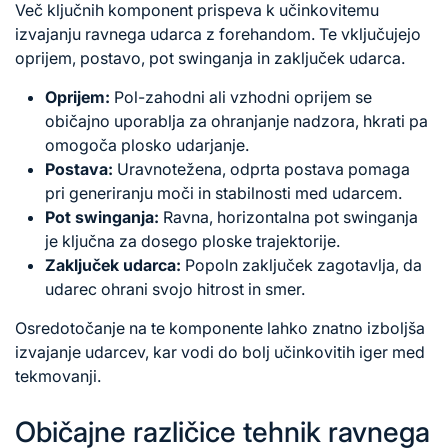
Več ključnih komponent prispeva k učinkovitemu
izvajanju ravnega udarca z forehandom. Te vključujejo
oprijem, postavo, pot swinganja in zaključek udarca.
Oprijem:
Pol-zahodni ali vzhodni oprijem se
običajno uporablja za ohranjanje nadzora, hkrati pa
omogoča plosko udarjanje.
Postava:
Uravnotežena, odprta postava pomaga
pri generiranju moči in stabilnosti med udarcem.
Pot swinganja:
Ravna, horizontalna pot swinganja
je ključna za dosego ploske trajektorije.
Zaključek udarca:
Popoln zaključek zagotavlja, da
udarec ohrani svojo hitrost in smer.
Osredotočanje na te komponente lahko znatno izboljša
izvajanje udarcev, kar vodi do bolj učinkovitih iger med
tekmovanji.
Običajne različice tehnik ravnega