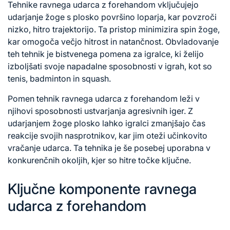
Tehnike ravnega udarca z forehandom vključujejo
udarjanje žoge s plosko površino loparja, kar povzroči
nizko, hitro trajektorijo. Ta pristop minimizira spin žoge,
kar omogoča večjo hitrost in natančnost. Obvladovanje
teh tehnik je bistvenega pomena za igralce, ki želijo
izboljšati svoje napadalne sposobnosti v igrah, kot so
tenis, badminton in squash.
Pomen tehnik ravnega
udarca z
forehandom leži v
njihovi sposobnosti ustvarjanja agresivnih iger. Z
udarjanjem žoge plosko lahko igralci zmanjšajo čas
reakcije svojih nasprotnikov, kar jim oteži učinkovito
vračanje udarca. Ta tehnika je še posebej uporabna v
konkurenčnih okoljih, kjer so hitre točke ključne.
Ključne komponente ravnega
udarca z forehandom