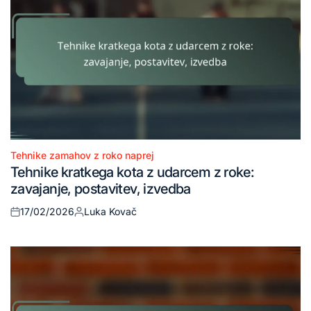
Tehnike zamahov z roko naprej
Posted
Tehnike kratkega kota z udarcem z roke:
in
zavajanje, postavitev, izvedba
17/02/2026
Luka Kovač
Posted
Posted
on
by