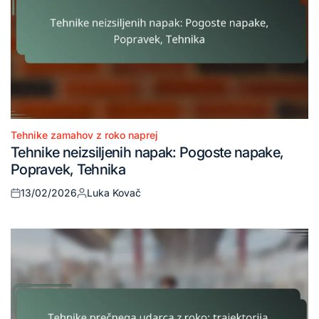
Tehnike zamahov z roko naprej
Posted
Tehnike neizsiljenih napak: Pogoste napake,
in
Popravek, Tehnika
13/02/2026
Luka Kovač
Posted
Posted
on
by