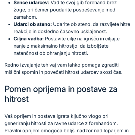
Sence udarcev:
Vadite svoj gib forehand brez
žoge, pri čemer poudarite pospeševanje med
zamahom.
Udarci ob steno:
Udarite ob steno, da razvijete hitre
reakcije in dosledno časovno usklajenost.
Ciljna vadba:
Postavite cilje na igrišču in ciljajte
nanje z maksimalno hitrostjo, da izboljšate
natančnost ob ohranjanju hitrosti.
Redno izvajanje teh vaj vam lahko pomaga zgraditi
mišični spomin in povečati hitrost udarcev skozi čas.
Pomen oprijema in postave za
hitrost
Vaš oprijem in postava igrata ključno vlogo pri
generiranju hitrosti za ravne udarce z forehandom.
Pravilni oprijem omogoča boljši nadzor nad loparjem in