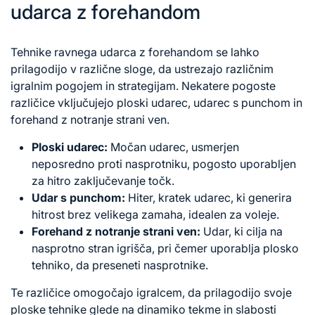
udarca z forehandom
Tehnike ravnega udarca
z forehandom
se lahko
prilagodijo v različne sloge, da ustrezajo različnim
igralnim pogojem in strategijam. Nekatere pogoste
različice vključujejo ploski udarec, udarec s punchom in
forehand z notranje strani ven.
Ploski udarec:
Močan udarec, usmerjen
neposredno proti nasprotniku, pogosto uporabljen
za hitro zaključevanje točk.
Udar s punchom:
Hiter, kratek udarec, ki generira
hitrost brez velikega zamaha, idealen za voleje.
Forehand z notranje strani ven:
Udar, ki cilja na
nasprotno stran igrišča, pri čemer uporablja plosko
tehniko, da preseneti nasprotnike.
Te različice omogočajo igralcem, da prilagodijo svoje
ploske tehnike glede na dinamiko tekme in slabosti