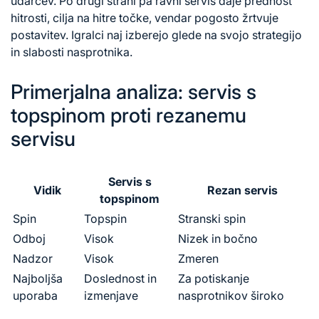
udarcev. Po drugi strani pa ravni servis daje prednost
hitrosti, cilja na hitre točke, vendar pogosto žrtvuje
postavitev. Igralci naj izberejo glede na svojo strategijo
in slabosti nasprotnika.
Primerjalna analiza: servis s
topspinom proti rezanemu
servisu
Servis s
Vidik
Rezan servis
topspinom
Spin
Topspin
Stranski spin
Odboj
Visok
Nizek in bočno
Nadzor
Visok
Zmeren
Najboljša
Doslednost in
Za potiskanje
uporaba
izmenjave
nasprotnikov široko