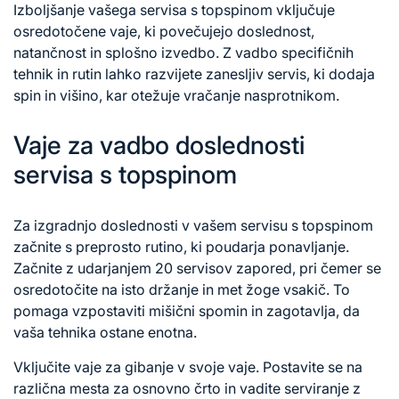
Izboljšanje vašega servisa s topspinom vključuje
osredotočene vaje, ki povečujejo doslednost,
natančnost in splošno izvedbo. Z vadbo specifičnih
tehnik in rutin lahko razvijete zanesljiv servis, ki dodaja
spin in višino, kar otežuje vračanje nasprotnikom.
Vaje za vadbo doslednosti
servisa s topspinom
Za izgradnjo doslednosti v vašem servisu s topspinom
začnite s preprosto rutino, ki poudarja ponavljanje.
Začnite z udarjanjem 20 servisov zapored, pri čemer se
osredotočite na isto držanje in met žoge vsakič. To
pomaga vzpostaviti mišični spomin in zagotavlja, da
vaša tehnika ostane enotna.
Vključite vaje za gibanje v svoje vaje. Postavite se na
različna mesta za osnovno črto in vadite serviranje z