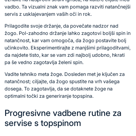
vadbo. Ta vizualni znak vam pomaga razviti natančnejši
servis z
usklajevanjem vaših oči in rok.
Prilagodite svoje držanje, da povečate nadzor nad
žogo. Pol-zahodno držanje lahko zagotovi boljši spin in
natančnost, kar vam omogoča, da žogo postavite bolj
učinkovito. Eksperimentirajte z manjšimi prilagoditvami,
da najdete tisto, kar se vam zdi najbolj udobno, hkrati
pa še vedno zagotavlja želeni spin.
Vadite tehniko meta žoge. Dosleden met je ključen za
natančnost; ciljajte, da žogo spustite na vrh vašega
dosega. To zagotavlja, da se dotaknete žoge na
optimalni točki za generiranje topspina.
Progresivne vadbene rutine za
servise s topspinom