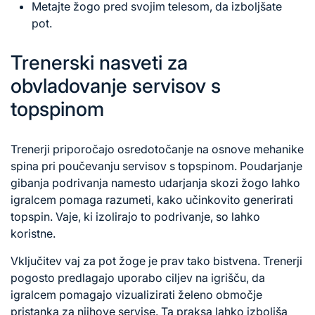
Metajte žogo pred svojim telesom, da izboljšate
pot.
Trenerski nasveti za
obvladovanje servisov s
topspinom
Trenerji priporočajo osredotočanje na osnove mehanike
spina pri poučevanju servisov s topspinom. Poudarjanje
gibanja podrivanja namesto udarjanja skozi žogo lahko
igralcem pomaga razumeti, kako učinkovito generirati
topspin. Vaje, ki izolirajo to podrivanje, so lahko
koristne.
Vključitev vaj za pot žoge je prav tako bistvena. Trenerji
pogosto predlagajo uporabo ciljev na igrišču, da
igralcem pomagajo vizualizirati želeno območje
pristanka za njihove servise. Ta praksa lahko izboljša