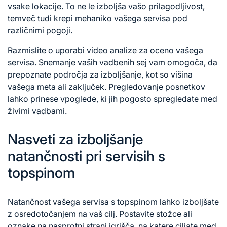
vsake lokacije. To ne le izboljša vašo prilagodljivost,
temveč tudi krepi mehaniko vašega servisa pod
različnimi pogoji.
Razmislite o uporabi video analize za oceno vašega
servisa. Snemanje vaših vadbenih sej vam omogoča, da
prepoznate področja za izboljšanje, kot so višina
vašega meta ali zaključek. Pregledovanje posnetkov
lahko prinese vpoglede, ki jih pogosto spregledate med
živimi vadbami.
Nasveti za izboljšanje
natančnosti pri servisih s
topspinom
Natančnost vašega servisa s topspinom lahko izboljšate
z osredotočanjem na vaš cilj. Postavite stožce ali
oznake na nasprotni strani igrišča, na katere ciljate med