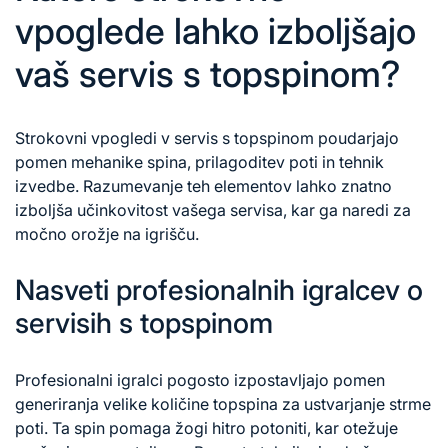
vpoglede lahko izboljšajo
vaš servis s topspinom?
Strokovni vpogledi v servis s topspinom poudarjajo
pomen mehanike spina, prilagoditev poti in tehnik
izvedbe. Razumevanje teh elementov lahko znatno
izboljša učinkovitost vašega servisa, kar ga naredi za
močno orožje na igrišču.
Nasveti profesionalnih igralcev o
servisih s topspinom
Profesionalni igralci pogosto izpostavljajo pomen
generiranja velike količine topspina za ustvarjanje strme
poti. Ta spin pomaga žogi hitro potoniti, kar otežuje