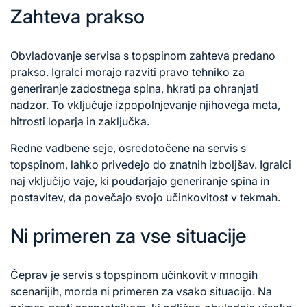
Zahteva prakso
Obvladovanje servisa s topspinom zahteva predano
prakso. Igralci morajo razviti pravo tehniko za
generiranje zadostnega spina, hkrati pa ohranjati
nadzor. To vključuje izpopolnjevanje njihovega meta,
hitrosti loparja in zaključka.
Redne vadbene seje, osredotočene na servis s
topspinom, lahko privedejo do znatnih izboljšav. Igralci
naj vključijo vaje, ki poudarjajo generiranje spina in
postavitev, da povečajo svojo učinkovitost v tekmah.
Ni primeren za vse situacije
Čeprav je servis s topspinom učinkovit v mnogih
scenarijih, morda ni primeren za vsako situacijo. Na