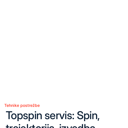
Tehnike postrežbe
Posted
Topspin servis: Spin,
in