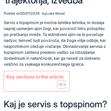
trajektorija, izvedba
Posted on
30/01/2026
by
Luka Kovač
Servis s topspinom je močna teniška tehnika, ki dodaja
naprej usmerjen spin žogi, kar povzroči hitro potopitev
po prečkanju mreže. Ta edinstveni spin ne le povečuje
nadzor, temveč tudi povzroča, da žoga višje odbije, kar
nasprotnikom otežuje vračanje. Obvladovanje servisa s
topspinom zahteva predano vadbo za izboljšanje
doslednosti in natančnosti, kar ga naredi za bistveno
veščino za vsakega konkurenčnega igralca.
Key sections in the article:
Kaj je servis s topspinom?