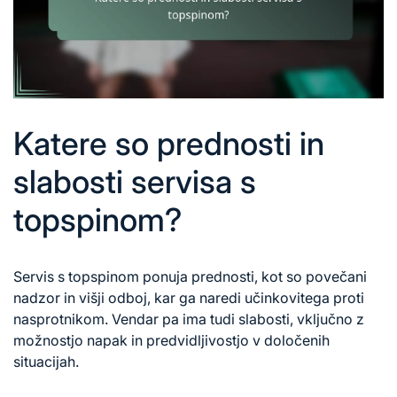
Katere so prednosti in
slabosti servisa s
topspinom?
Servis s topspinom ponuja prednosti, kot so povečani
nadzor in višji odboj, kar ga naredi učinkovitega proti
nasprotnikom. Vendar pa ima tudi slabosti, vključno z
možnostjo napak in predvidljivostjo v določenih
situacijah.