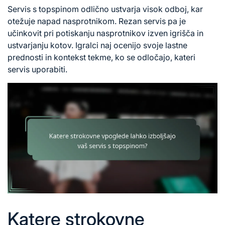
Servis s topspinom odlično ustvarja visok odboj, kar
otežuje napad nasprotnikom. Rezan servis pa je
učinkovit pri potiskanju nasprotnikov izven igrišča in
ustvarjanju kotov. Igralci naj ocenijo svoje lastne
prednosti in kontekst tekme, ko se odločajo, kateri
servis uporabiti.
Katere strokovne