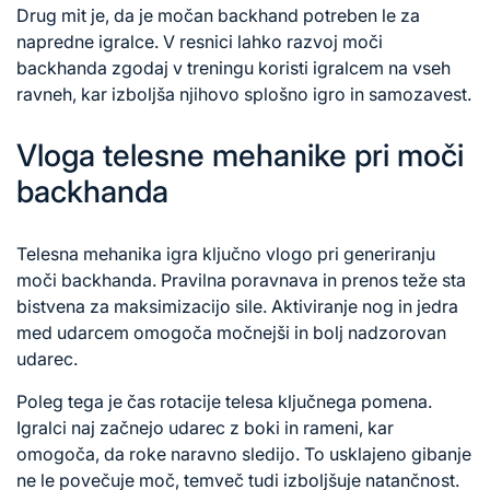
Drug mit je, da je močan backhand potreben le za
napredne igralce. V resnici lahko razvoj moči
backhanda zgodaj v treningu koristi igralcem na vseh
ravneh, kar izboljša njihovo splošno igro in samozavest.
Vloga telesne mehanike pri moči
backhanda
Telesna mehanika igra ključno vlogo pri generiranju
moči backhanda. Pravilna poravnava in prenos teže sta
bistvena za maksimizacijo sile. Aktiviranje nog in jedra
med udarcem omogoča močnejši in bolj nadzorovan
udarec.
Poleg tega je čas rotacije telesa ključnega pomena.
Igralci naj začnejo
udarec z
boki in rameni, kar
omogoča, da roke naravno sledijo. To usklajeno gibanje
ne le povečuje moč, temveč tudi izboljšuje natančnost.