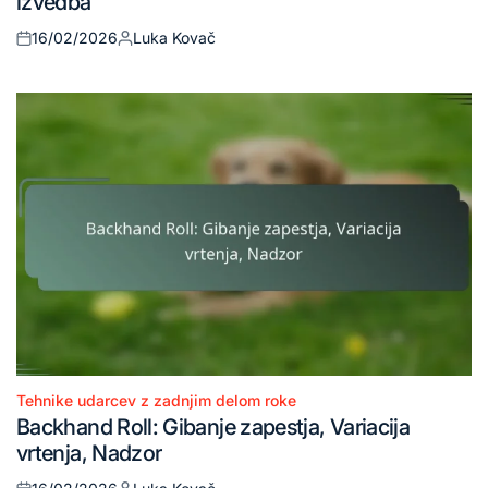
izvedba
16/02/2026
Luka Kovač
Posted
Posted
on
by
Tehnike udarcev z zadnjim delom roke
Posted
Backhand Roll: Gibanje zapestja, Variacija
in
vrtenja, Nadzor