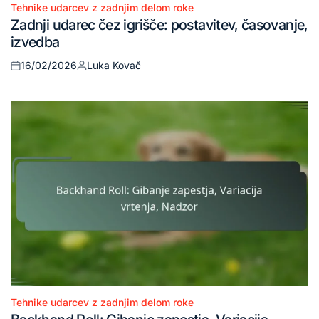
Tehnike udarcev z zadnjim delom roke
Posted
Zadnji udarec čez igrišče: postavitev, časovanje,
in
izvedba
16/02/2026
Luka Kovač
Posted
Posted
on
by
Tehnike udarcev z zadnjim delom roke
Posted