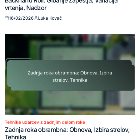
Backhand Roll: Gibanje zapestja, Variacija
in
vrtenja, Nadzor
16/02/2026
Luka Kovač
Posted
Posted
on
by
Tehnike udarcev z zadnjim delom roke
Posted
Zadnja roka obrambna: Obnova, Izbira strelov,
in
Tehnika