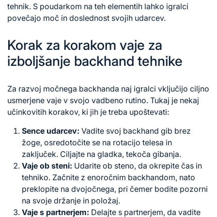
tehnik. S poudarkom na teh elementih lahko igralci
povečajo moč in doslednost svojih udarcev.
Korak za korakom vaje za
izboljšanje backhand tehnike
Za razvoj močnega backhanda naj igralci vključijo ciljno
usmerjene vaje v svojo vadbeno rutino. Tukaj je nekaj
učinkovitih korakov, ki jih je treba upoštevati:
Sence udarcev:
Vadite svoj backhand gib brez
žoge, osredotočite se na rotacijo telesa in
zaključek. Ciljajte na gladka, tekoča gibanja.
Vaje ob steni:
Udarite ob steno, da okrepite čas in
tehniko. Začnite z enoročnim backhandom, nato
preklopite na dvojočnega, pri čemer bodite pozorni
na svoje držanje in položaj.
Vaje s partnerjem:
Delajte s partnerjem, da vadite