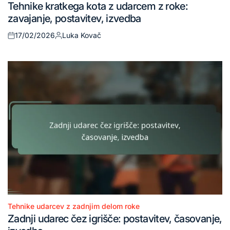
Tehnike kratkega kota z udarcem z roke:
in
zavajanje, postavitev, izvedba
17/02/2026
Luka Kovač
Posted
Posted
on
by
Tehnike udarcev z zadnjim delom roke
Posted
Zadnji udarec čez igrišče: postavitev, časovanje,
in