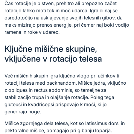
Čas rotacije je bistven; prehitro ali prepozno začet
rotacijo lahko moti tok in moč udarca. Igralci naj se
osredotočijo na usklajevanje svojih telesnih gibov, da
maksimizirajo prenos energije, pri čemer naj boki vodijo
ramena in roke v udarec.
Ključne mišične skupine,
vključene v rotacijo telesa
Več mišičnih skupin igra ključno vlogo pri učinkoviti
rotaciji telesa med backhandom. Mišice jedra, vključno
z obliques in rectus abdominis, so temeljne za
stabilizacijo trupa in olajšanje rotacije. Poleg tega
gluteusi in kvadricepsi prispevajo k moči, ki jo
generirajo noge.
Mišice zgornjega dela telesa, kot so latissimus dorsi in
pektoralne mišice, pomagajo pri gibanju loparja.