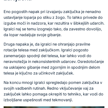
Eno pogostih napak pri izvajanju zaključka je nenadno
ustavljanje loparja po stiku z žogo. To lahko privede do
izgube moči in nadzora, kar rezultira v šibkejših udarcih.
Igralci naj se temu izognejo tako, da zavestno dovolijo,
da lopar nadaljuje svoje gibanje.
Druga napaka je, da igralci ne ohranjajo pravilne
rotacije telesa med zaključkom. Igralci pogosto
zanemarjajo spodnji del telesa, kar lahko vodi do
neravnotežja in nekonsistentnih udarcev. Osredotočanje
na usklajeno gibanje med zgornjim in spodnjim delom
telesa je ključno za učinkovit zaključek.
Na koncu mnogi igralci spregledajo pomen zaključka v
svojih vadbenih rutinah. Redno vključevanje vaj za
zaključek lahko pomaga okrepiti to tehniko, kar vodi do
izboljšane uspešnosti med tekmovanji.