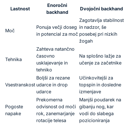
Enoročni
Lastnost
Dvojočni backhand
backhand
Zagotavlja stabilnost
Ponuja večji doseg
in nadzor, še
Moč
in potencial za moč
posebej pri nizkih
žogah
Zahteva natančno
časovno
Na splošno lažje za
Tehnika
usklajevanje in
učenje za začetnike
tehniko
Boljši za rezane
Učinkovitejši za
Vsestranskost
udarce in drop
topspin in dosledne
udarce
izmenjave
Prekomerna
Manjši poudarek na
Pogoste
odvisnost od moči
gibanju nog, kar
napake
rok, zanemarjanje
vodi do slabega
rotacije telesa
pozicioniranja