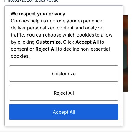
16/02/2026
Luka Kovač
Posted
Posted
on
by
We respect your privacy
Cookies help us improve your experience,
deliver personalized content, and analyze
traffic. You can choose which cookies to allow
by clicking
Customize
. Click
Accept All
to
consent or
Reject All
to decline non-essential
cookies.
Customize
Reject All
Tehnike zamahov z roko naprej
Posted
Tehnike neizsiljenih napak: Pogoste napake,
in
Accept All
Popravek, Tehnika
13/02/2026
Luka Kovač
Posted
Posted
on
by