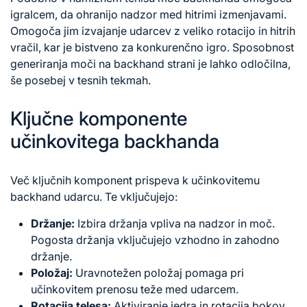
igralcem, da ohranijo nadzor med hitrimi izmenjavami.
Omogoča jim izvajanje
udarcev z
veliko rotacijo in hitrih
vračil, kar je bistveno za konkurenčno igro. Sposobnost
generiranja moči na backhand strani je lahko odločilna,
še posebej v tesnih tekmah.
Ključne komponente
učinkovitega backhanda
Več ključnih komponent prispeva k učinkovitemu
backhand udarcu. Te vključujejo:
Držanje:
Izbira držanja vpliva na nadzor in moč.
Pogosta držanja vključujejo vzhodno in zahodno
držanje.
Položaj:
Uravnotežen položaj pomaga pri
učinkovitem prenosu teže med udarcem.
Rotacija telesa:
Aktiviranje jedra in rotacija bokov