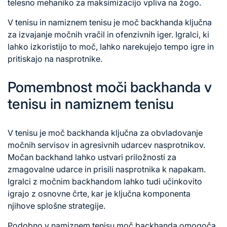
telesno mehaniko za maksimizacijo vpliva na žogo.
V tenisu in namiznem tenisu je moč backhanda ključna
za izvajanje močnih vračil in ofenzivnih iger. Igralci, ki
lahko izkoristijo to moč, lahko narekujejo tempo igre in
pritiskajo na nasprotnike.
Pomembnost moči backhanda v
tenisu in namiznem tenisu
V tenisu je moč backhanda ključna
za obvladovanje
močnih servisov in agresivnih udarcev nasprotnikov.
Močan backhand lahko ustvari priložnosti za
zmagovalne udarce in prisili nasprotnika k napakam.
Igralci z močnim backhandom lahko tudi učinkovito
igrajo z osnovne črte, kar je ključna komponenta
njihove splošne strategije.
Podobno v namiznem tenisu moč backhanda omogoča