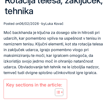
Rotacija telesa, zaključek,
tehnika
Posted on
06/02/2026
by
Luka Kovač
Moč backhanda je ključna za dosego sile in hitrosti pri
udarcih, kar pomembno vpliva na uspešnost v tenisu in
namiznem tenisu. Ključni elementi, kot sta
rotacija telesa
in zaključek udarca, igrajo pomembno vlogo pri
maksimiziranju te moči, kar igralcem omogoča, da
izkoristijo svojo jedrno moč in ohranijo natančnost
udarca. Obvladovanje teh tehnik ne le izboljša nadzor,
temveč tudi dvigne splošno učinkovitost igre igralca.
Key sections in the article: