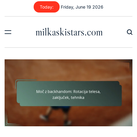
Skip
Today:
Friday, June 19 2026
to
content
milkaskistars.com