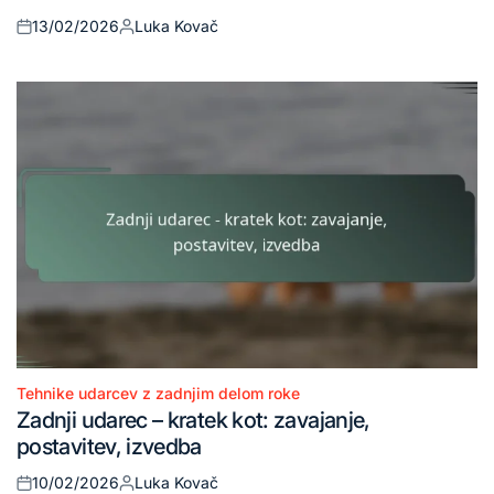
13/02/2026
Luka Kovač
Posted
Posted
on
by
Tehnike udarcev z zadnjim delom roke
Posted
Zadnji udarec – kratek kot: zavajanje,
in
postavitev, izvedba
10/02/2026
Luka Kovač
Posted
Posted