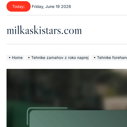
Skip
Today:
Friday, June 19 2026
to
content
milkaskistars.com
Home
Tehnike zamahov z roko naprej
Tehnike forehand 