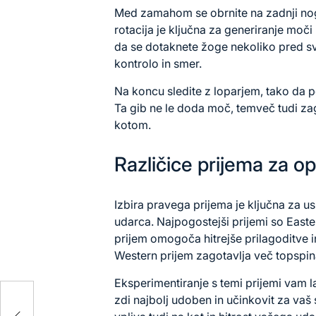
Med zamahom se obrnite na zadnji nogi
rotacija je ključna za generiranje moči 
da se dotaknete žoge nekoliko pred s
kontrolo in smer.
Na koncu sledite z loparjem, tako da p
Ta gib ne le doda moč, temveč tudi za
kotom.
Različice prijema za o
Izbira pravega prijema je ključna za 
udarca. Najpogostejši prijemi so Easte
prijem omogoča hitrejše prilagoditve 
Western prijem zagotavlja več topspina 
Eksperimentiranje s temi prijemi vam l
zdi najbolj udoben in učinkovit za vaš 