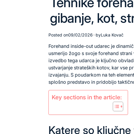
Tehnike foreha
in
gibanje, kot, st
Posted on
09/02/2026
by
Luka Kovač
Forehand inside-out udarec je dinamič
usmerijo žogo s svoje forehand strani 
izvedbo tega udarca je ključno obvlad
ustvarjanje strateških kotov, kar vse
izvajanju. S poudarkom na teh elementi
splošno predstavo in pridobijo taktičn
Key sections in the article:
Katere so ključne