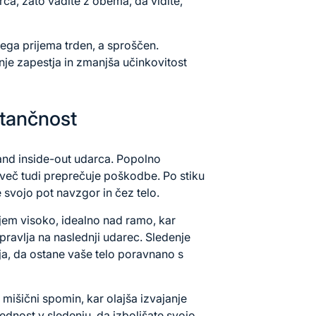
arca, zato vadite z obema, da vidite,
šega prijema trden, a sproščen.
nje zapestja
in zmanjša učinkovitost
atančnost
and inside-out udarca. Popolno
mveč tudi preprečuje poškodbe. Po stiku
 svojo pot navzgor in čez telo.
rjem visoko, idealno nad ramo, kar
pravlja na naslednji udarec. Sledenje
ja, da ostane vaše telo poravnano s
mišični spomin, kar olajša izvajanje
dnost v sledenju, da izboljšate svojo