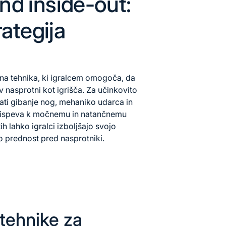
nd inside-out:
rategija
na tehnika, ki igralcem omogoča, da
v nasprotni kot igrišča. Za učinkovito
ati gibanje nog, mehaniko udarca in
 prispeva k močnemu in natančnemu
h lahko igralci izboljšajo svojo
o prednost pred nasprotniki.
 tehnike za