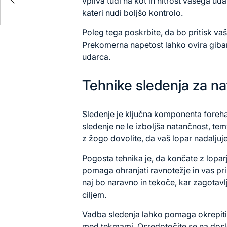
vpliva tudi na kot in hitrost vašega ud
kateri nudi boljšo kontrolo.
Poleg tega poskrbite, da bo pritisk va
Prekomerna napetost lahko ovira
giba
udarca.
Tehnike sledenja za n
Sledenje je ključna komponenta foreh
sledenje ne le izboljša natančnost, te
z žogo dovolite, da vaš lopar nadaljuje
Pogosta tehnika je, da končate z lopa
pomaga ohranjati ravnotežje in vas pri
naj bo naravno in tekoče, kar zagotavl
ciljem.
Vadba sledenja lahko pomaga okrepiti 
med tekmami. Osredotočite se na dosle