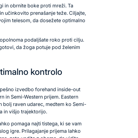
 in obrnite boke proti mreži. Ta
in učinkovito prenašanje teže. Ciljajte,
vojim telesom, da dosežete optimalno
opolnoma podaljšate roko proti cilju.
gotovi, da žoga potuje pod želenim
ptimalno kontrolo
uspešno izvedbo forehand inside-out
rn in Semi-Western prijem. Eastern
in bolj raven udarec, medtem ko Semi-
in višjo trajektorijo.
ahko pomaga najti tistega, ki se vam
slog igre. Prilagajanje prijema lahko