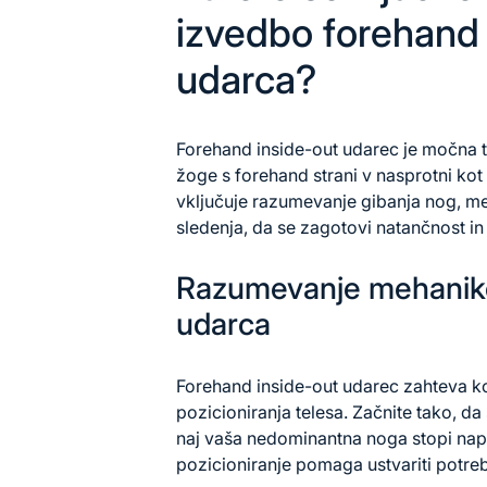
izvedbo forehand 
udarca?
Forehand inside-out udarec je močna te
žoge s forehand strani v nasprotni kot
vključuje razumevanje gibanja nog, me
sledenja, da se zagotovi natančnost in
Razumevanje mehanike
udarca
Forehand inside-out udarec zahteva k
pozicioniranja telesa. Začnite tako, da
naj vaša nedominantna noga stopi napre
pozicioniranje pomaga ustvariti potre