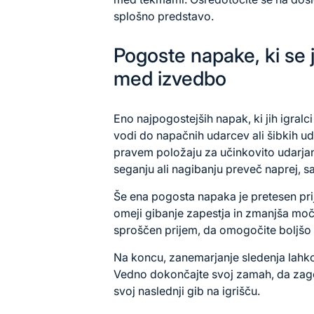
splošno predstavo.
Pogoste napake, ki se j
med izvedbo
Eno najpogostejših napak, ki jih igralci
vodi do napačnih udarcev ali šibkih u
pravem položaju za učinkovito udarja
seganju ali nagibanju preveč naprej, s
Še ena pogosta napaka je pretesen pri
omeji
gibanje zapestja
in zmanjša moč
sproščen prijem, da omogočite boljšo k
Na koncu, zanemarjanje sledenja lahko
Vedno dokončajte svoj zamah, da zagot
svoj naslednji gib na igrišču.