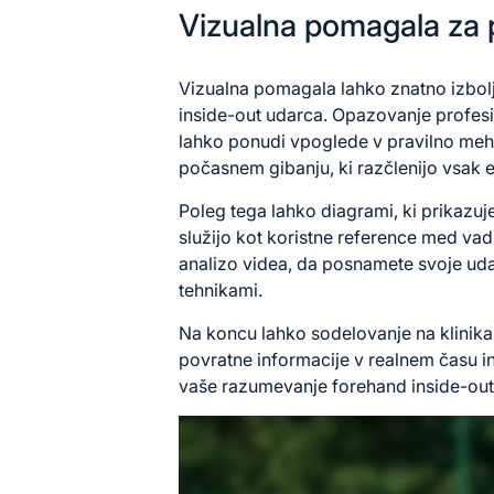
Vizualna pomagala za 
Vizualna pomagala lahko znatno izbol
inside-out udarca. Opazovanje profesion
lahko ponudi vpoglede v pravilno meha
počasnem gibanju, ki razčlenijo vsak 
Poleg tega lahko diagrami, ki prikazuje
služijo kot koristne reference med vad
analizo videa, da posnamete svoje udar
tehnikami.
Na koncu lahko sodelovanje na klinikah
povratne informacije v realnem času in
vaše razumevanje forehand inside-out