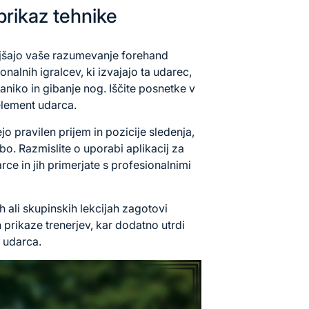
prikaz tehnike
jšajo vaše razumevanje forehand
alnih igralcev, ki izvajajo ta udarec,
niko in gibanje nog. Iščite posnetke v
element udarca.
jo pravilen prijem in pozicije sledenja,
bo. Razmislite o uporabi aplikacij za
ce in jih primerjate s profesionalnimi
 ali skupinskih lekcijah zagotovi
 prikaze trenerjev, kar dodatno utrdi
 udarca.