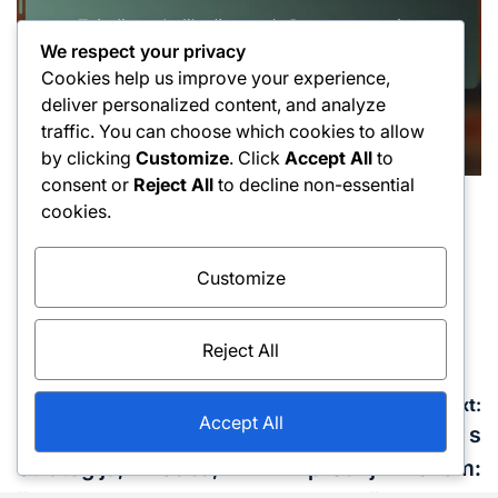
We respect your privacy
Cookies help us improve your experience,
deliver personalized content, and analyze
traffic. You can choose which cookies to allow
by clicking
Customize
. Click
Accept All
to
consent or
Reject All
to decline non-essential
Tehnike zamahov z roko naprej
cookies.
Posted
Tehnike neizsiljenih napak: Pogoste napake,
in
Popravek, Tehnika
Customize
13/02/2026
Luka Kovač
Posted
Posted
on
by
Reject All
Post
Previous:
Next:
Accept All
navigation
Serviraj in napadi:
Tehnike pristopa s
Strategija, izvedba,
prednjim rezom: