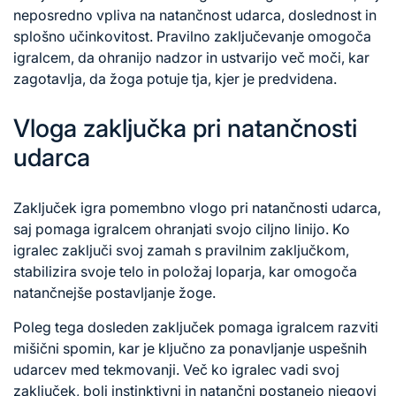
neposredno vpliva na natančnost udarca, doslednost in
splošno učinkovitost. Pravilno zaključevanje omogoča
igralcem, da ohranijo nadzor in ustvarijo več moči, kar
zagotavlja, da žoga potuje tja, kjer je predvidena.
Vloga zaključka pri natančnosti
udarca
Zaključek igra pomembno vlogo pri natančnosti udarca,
saj pomaga igralcem ohranjati svojo ciljno linijo. Ko
igralec zaključi svoj zamah s pravilnim zaključkom,
stabilizira svoje telo in položaj loparja, kar omogoča
natančnejše postavljanje žoge.
Poleg tega dosleden zaključek pomaga igralcem razviti
mišični spomin, kar je ključno za ponavljanje uspešnih
udarcev med tekmovanji. Več ko igralec vadi svoj
zaključek, bolj instinktivni in natančni postanejo njegovi