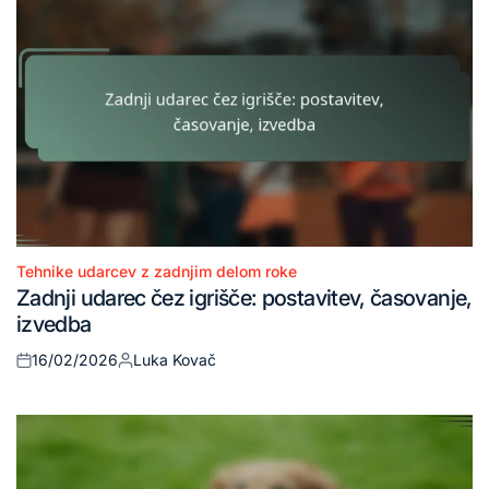
Tehnike udarcev z zadnjim delom roke
Posted
Zadnji udarec čez igrišče: postavitev, časovanje,
in
izvedba
16/02/2026
Luka Kovač
Posted
Posted
on
by