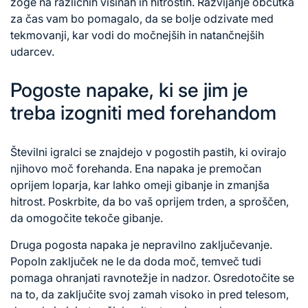
žoge na različnih višinah in hitrostih. Razvijanje občutka
za čas vam bo pomagalo, da se bolje odzivate med
tekmovanji, kar vodi do močnejših in natančnejših
udarcev.
Pogoste napake, ki se jim je
treba izogniti med forehandom
Številni igralci se znajdejo v pogostih pastih, ki ovirajo
njihovo moč forehanda. Ena napaka je premočan
oprijem loparja, kar lahko omeji gibanje in zmanjša
hitrost. Poskrbite, da bo vaš oprijem trden, a sproščen,
da omogočite tekoče gibanje.
Druga pogosta napaka je nepravilno zaključevanje.
Popoln zaključek ne le da doda moč, temveč tudi
pomaga ohranjati ravnotežje in nadzor. Osredotočite se
na to, da zaključite svoj zamah visoko in pred telesom,