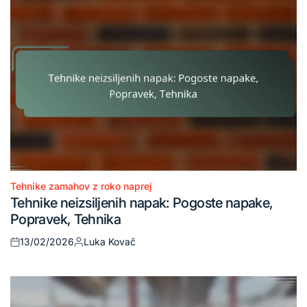
Tehnike zamahov z roko naprej
Posted
Tehnike neizsiljenih napak: Pogoste napake,
in
Popravek, Tehnika
13/02/2026
Luka Kovač
Posted
Posted
on
by