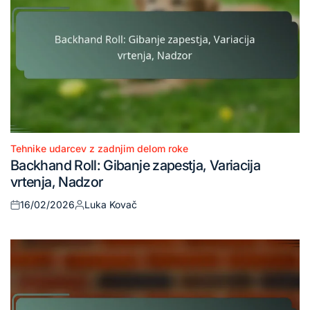
Tehnike udarcev z zadnjim delom roke
Posted
Backhand Roll: Gibanje zapestja, Variacija
in
vrtenja, Nadzor
16/02/2026
Luka Kovač
Posted
Posted
on
by