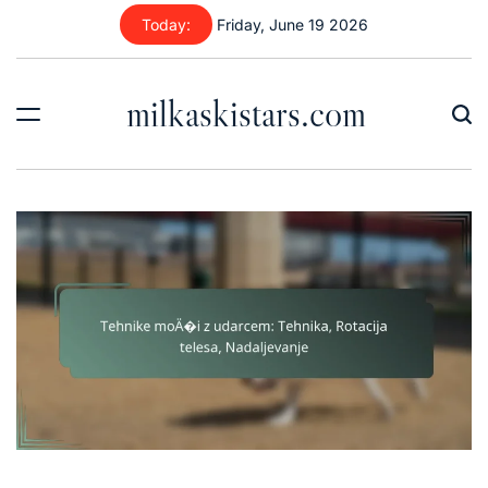
Skip
Today:
Friday, June 19 2026
to
content
milkaskistars.com