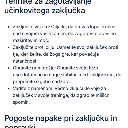
Tehnike za zagotavljanje
učinkovitega zaključka
Zaključite visoko: Ciljajte, da bo vaš lopar končal
nad nivojem vaših ramen, da zagotovite pravilno
razširitev in moč.
Zaključite proti cilju: Usmerite svoj zaključek proti
tja, kjer želite, da žoga gre, kar povečuje
natančnost.
Ohranite ravnotežje: Ohranite svojo težo
osredotočeno in noge stabilne med zaključkom, da
preprečite izgubo nadzora.
Vadite z namenom: Redno vključujte vaje za
zaključek v svoje treninge, da zgradite mišični
spomin.
Pogoste napake pri zaključku in
popravki