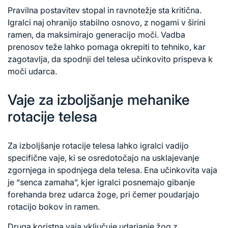
Pravilna postavitev stopal in ravnotežje sta kritična.
Igralci naj ohranijo stabilno osnovo, z nogami v širini
ramen, da maksimirajo generacijo moči. Vadba
prenosov teže lahko pomaga okrepiti to tehniko, kar
zagotavlja, da spodnji del telesa učinkovito prispeva k
moči udarca.
Vaje za izboljšanje mehanike
rotacije telesa
Za izboljšanje rotacije telesa lahko igralci vadijo
specifične vaje, ki se osredotočajo na usklajevanje
zgornjega in spodnjega dela telesa. Ena učinkovita vaja
je “senca zamaha”, kjer igralci posnemajo gibanje
forehanda brez udarca žoge, pri čemer poudarjajo
rotacijo bokov in ramen.
Druga koristna vaja vključuje udarjanje žog z