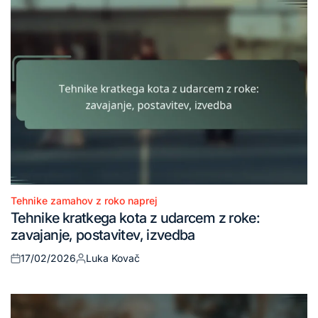
Tehnike zamahov z roko naprej
Posted
Tehnike kratkega kota z udarcem z roke:
in
zavajanje, postavitev, izvedba
17/02/2026
Luka Kovač
Posted
Posted
on
by