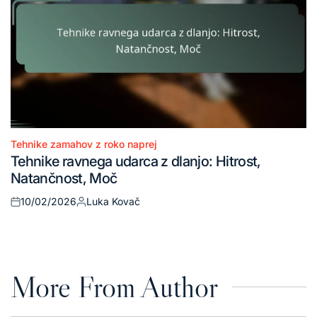
Tehnike zamahov z roko naprej
Posted
Tehnike ravnega udarca z dlanjo: Hitrost,
in
Natančnost, Moč
10/02/2026
Luka Kovač
Posted
Posted
on
by
More From Author