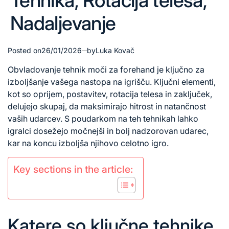
Tehnika, Rotacija telesa,
Nadaljevanje
Posted on
26/01/2026
by
Luka Kovač
Obvladovanje tehnik moči za forehand je ključno za
izboljšanje vašega nastopa na igrišču. Ključni elementi,
kot so oprijem, postavitev,
rotacija telesa
in zaključek,
delujejo skupaj, da maksimirajo hitrost in natančnost
vaših udarcev. S poudarkom na teh tehnikah lahko
igralci dosežejo močnejši in bolj nadzorovan udarec,
kar na koncu izboljša njihovo celotno igro.
Key sections in the article:
Katere so ključne tehnike