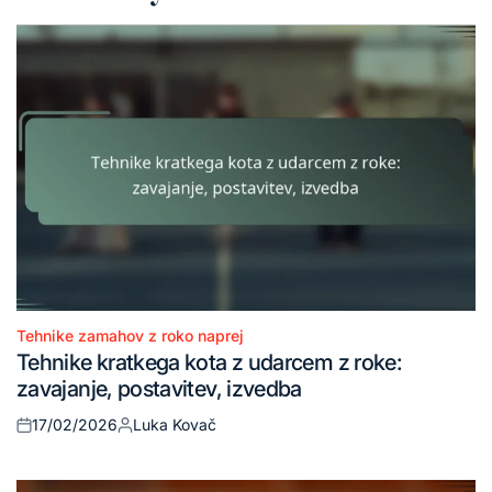
Tehnike zamahov z roko naprej
Posted
Tehnike kratkega kota z udarcem z roke:
in
zavajanje, postavitev, izvedba
17/02/2026
Luka Kovač
Posted
Posted
on
by