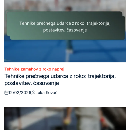
Tehnike zamahov z roko naprej
Posted
Tehnike prečnega udarca z roko: trajektorija,
in
postavitev, časovanje
12/02/2026
Luka Kovač
Posted
Posted
on
by