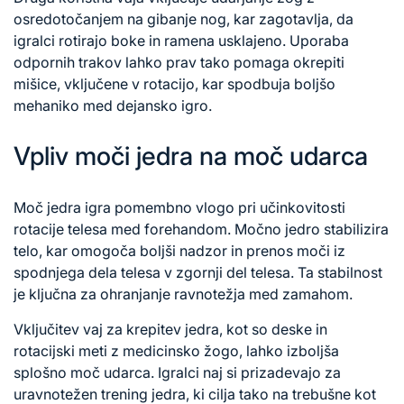
osredotočanjem na gibanje nog, kar zagotavlja, da
igralci rotirajo boke in ramena usklajeno. Uporaba
odpornih trakov lahko prav tako pomaga okrepiti
mišice, vključene v rotacijo, kar spodbuja boljšo
mehaniko med dejansko igro.
Vpliv moči jedra na moč udarca
Moč jedra igra pomembno vlogo pri učinkovitosti
rotacije telesa med forehandom. Močno jedro stabilizira
telo, kar omogoča boljši nadzor in prenos moči iz
spodnjega dela telesa v zgornji del telesa. Ta stabilnost
je ključna za ohranjanje ravnotežja med zamahom.
Vključitev vaj za krepitev jedra, kot so deske in
rotacijski meti z medicinsko žogo, lahko izboljša
splošno moč udarca. Igralci naj si prizadevajo za
uravnotežen trening jedra, ki cilja tako na trebušne kot