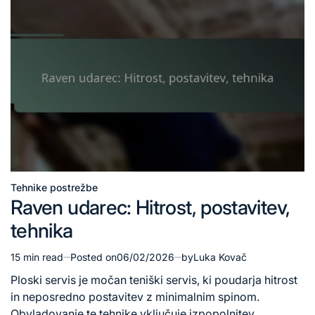
Tehnike postrežbe
Posted
Raven udarec: Hitrost, postavitev,
in
tehnika
15 min read
Posted on
06/02/2026
by
Luka Kovač
Estimated
read
Ploski servis je močan teniški servis, ki poudarja hitrost
time
in neposredno postavitev z minimalnim spinom.
Obvladovanje te tehnike vključuje izpopolnitev…