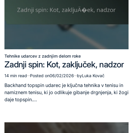
Tehnike udarcev z zadnjim delom roke
Posted
Zadnji spin: Kot, zaključek, nadzor
in
14 min read
Posted on
06/02/2026
by
Luka Kovač
Estimated
read
Backhand topspin udarec je ključna tehnika v tenisu in
time
namiznem tenisu, ki jo odlikuje gibanje drgnjenja, ki žogi
daje topspin.…