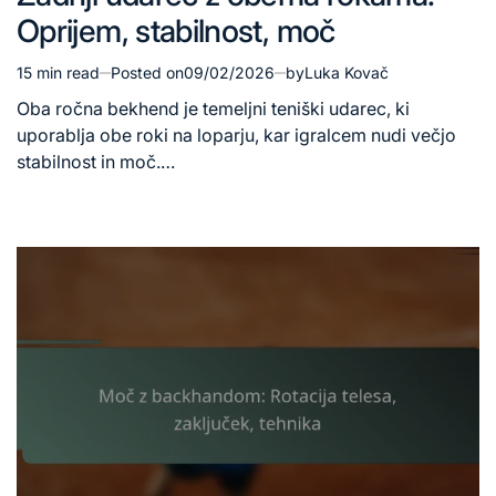
Oprijem, stabilnost, moč
15 min read
Posted on
09/02/2026
by
Luka Kovač
Estimated
read
Oba ročna bekhend je temeljni teniški udarec, ki
time
uporablja obe roki na loparju, kar igralcem nudi večjo
stabilnost in moč.…