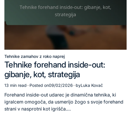
Tehnike zamahov z roko naprej
Posted
Tehnike forehand inside-out:
in
gibanje, kot, strategija
13 min read
Posted on
09/02/2026
by
Luka Kovač
Estimated
read
Forehand inside-out udarec je dinamična tehnika, ki
time
igralcem omogoča, da usmerijo žogo s svoje forehand
strani v nasprotni kot igrišča.…