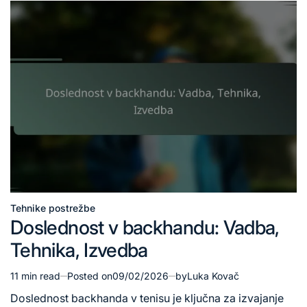
Tehnike postrežbe
Posted
Doslednost v backhandu: Vadba,
in
Tehnika, Izvedba
11 min read
Posted on
09/02/2026
by
Luka Kovač
Estimated
read
Doslednost backhanda v tenisu je ključna za izvajanje