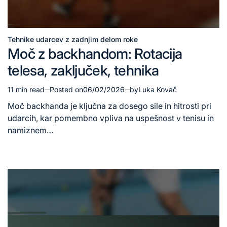
Tehnike udarcev z zadnjim delom roke
Posted
Moč z backhandom: Rotacija
in
telesa, zaključek, tehnika
11 min read
Posted on
06/02/2026
by
Luka Kovač
Estimated
read
Moč backhanda je ključna za dosego sile in hitrosti pri
time
udarcih, kar pomembno vpliva na uspešnost v tenisu in
namiznem…