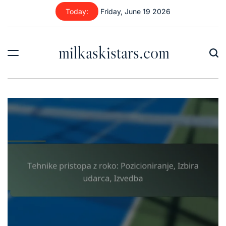
Skip
Today:
Friday, June 19 2026
to
content
milkaskistars.com