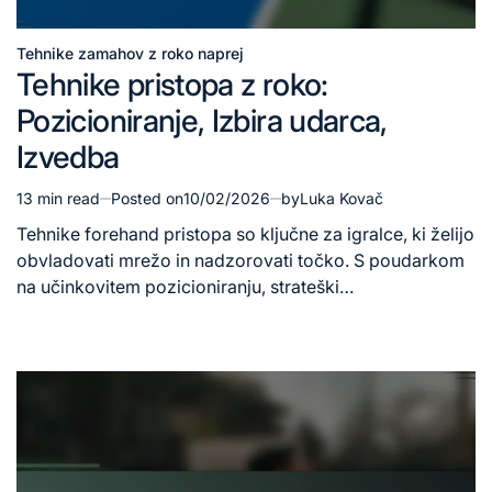
Tehnike zamahov z roko naprej
Posted
Tehnike pristopa z roko:
in
Pozicioniranje, Izbira udarca,
Izvedba
13 min read
Posted on
10/02/2026
by
Luka Kovač
Estimated
read
Tehnike forehand pristopa so ključne za igralce, ki želijo
time
obvladovati mrežo in nadzorovati točko. S poudarkom
na učinkovitem pozicioniranju, strateški…