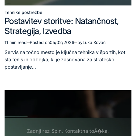
Tehnike postrežbe
Posted
Postavitev storitve: Natančnost,
in
Strategija, Izvedba
11 min read
Posted on
05/02/2026
by
Luka Kovač
Estimated
read
Servis na točno mesto je ključna tehnika v športih, kot
time
sta tenis in odbojka, ki je zasnovana za strateško
postavljanje…