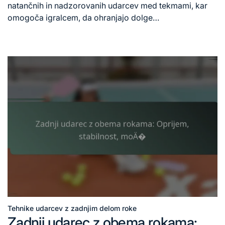
time
natančnih in nadzorovanih udarcev med tekmami, kar
omogoča igralcem, da ohranjajo dolge…
Tehnike udarcev z zadnjim delom roke
Posted
Zadnji udarec z obema rokama:
in