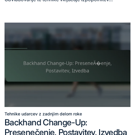
Tehnike udarcev z zadnjim delom roke
Posted
Backhand Change-Up:
in
Presenečenje, Postavitev, Izvedba