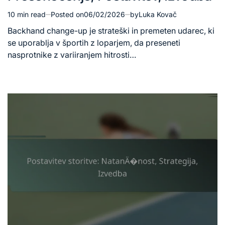
10 min read
Posted on
06/02/2026
by
Luka Kovač
Estimated
read
Backhand change-up je strateški in premeten udarec, ki
time
se uporablja v športih z loparjem, da preseneti
nasprotnike z variiranjem hitrosti…