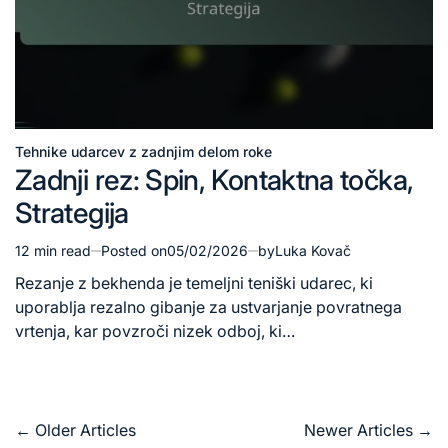
Tehnike udarcev z zadnjim delom roke
Posted
Zadnji rez: Spin, Kontaktna točka,
in
Strategija
12 min read
Posted on
05/02/2026
by
Luka Kovač
Estimated
read
Rezanje z bekhenda je temeljni teniški udarec, ki
time
uporablja rezalno gibanje za ustvarjanje povratnega
vrtenja, kar povzroči nizek odboj, ki…
Posts
←
Older Articles
Newer Articles
→