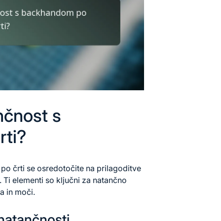
nčnost s
ti?
o črti se osredotočite na prilagoditve
. Ti elementi so ključni za natančno
a in moči.
 natančnosti