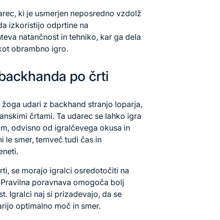
arec, ki je usmerjen neposredno vzdolž
a izkoristijo odprtine na
teva natančnost in tehniko, kar ga dela
kot obrambno igro.
 backhanda po črti
 žoga udari z backhand stranjo loparja,
anskimi črtami. Ta udarec se lahko igra
m, odvisno od igralčevega okusa in
ni le smer, temveč tudi čas in
eneti.
ti, se morajo igralci osredotočiti na
a. Pravilna poravnava omogoča bolj
 Igralci naj si prizadevajo, da se
rijo optimalno moč in smer.