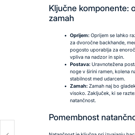
Ključne komponente: o
zamah
Oprijem:
Oprijem se lahko ra
za dvoročne backhande, med
pogosto uporablja za enoroč
vpliva na nadzor in spin.
Postava:
Uravnotežena postav
noge v širini ramen, kolena 
stabilnost med udarcem.
Zamah:
Zamah naj bo gladek 
visoko. Zaključek, ki se razt
natančnost.
Pomembnost natančnos
:
Natančnost je ključna pri izvajanju ba