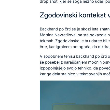
drop shot, kjer se žoga nežno udari po 
Zgodovinski kontekst v
Backhand po črti se je skozi leta znatno
Martina Navratilova, pa sta pokazala n
tekmah. Zgodovinsko je ta udarec bil 
črte, kar igralcem omogoča, da diktira
V sodobnem tenisu backhand po črti os
še posebej z naraščanjem močnih osno
izpopolnjujejo svojo tehniko, da pove
kar ga dela stalnico v tekmovanjih moš