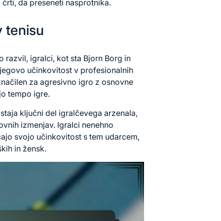
črti, da preseneti nasprotnika.
 tenisu
 razvil, igralci, kot sta Bjorn Borg in
jegovo učinkovitost v profesionalnih
značilen za agresivno igro z osnovne
jo tempo igre.
taja ključni del igralčevega arzenala,
vnih izmenjav. Igralci nenehno
čajo svojo učinkovitost s tem udarcem,
kih in žensk.