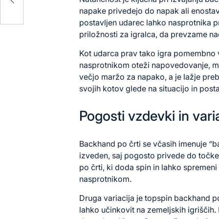
napake privedejo do napak ali enostav
postavljen udarec lahko nasprotnika pr
priložnosti za igralca, da prevzame n
Kot udarca prav tako igra pomembno v
nasprotnikom oteži napovedovanje, m
večjo maržo za napako, a je lažje prebra
svojih kotov glede na situacijo in post
Pogosti vzdevki in vari
Backhand po črti se včasih imenuje “
izveden, saj pogosto privede do točke.
po črti, ki doda spin in lahko spremeni
nasprotnikom.
Druga variacija je topspin backhand po č
lahko učinkovit na zemeljskih igriščih. 