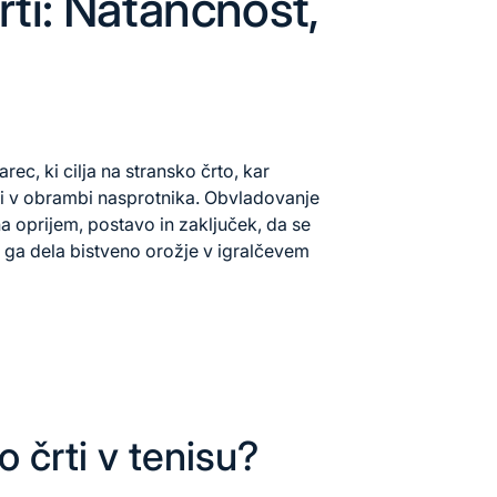
ti: Natančnost,
rec, ki cilja na stransko črto, kar
li v obrambi nasprotnika. Obvladovanje
 oprijem, postavo in zaključek, da se
 ga dela bistveno orožje v igralčevem
 črti v tenisu?