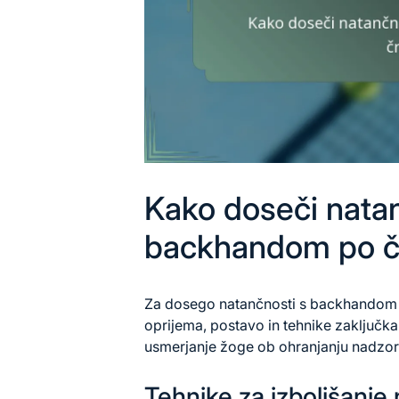
Kako doseči nata
backhandom po čr
Za dosego natančnosti s backhandom p
oprijema, postavo in tehnike zaključka
usmerjanje žoge ob ohranjanju nadzor
Tehnike za izboljšanje