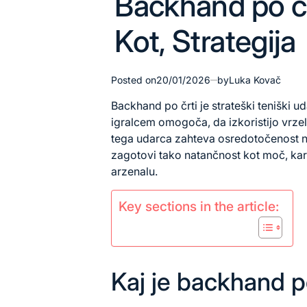
Backhand po čr
in
Kot, Strategija
Posted on
20/01/2026
by
Luka Kovač
Backhand po črti je strateški teniški uda
igralcem omogoča, da izkoristijo vrze
tega udarca zahteva osredotočenost na
zagotovi tako natančnost kot moč, kar
arzenalu.
Key sections in the article:
Kaj je backhand po