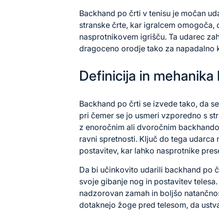
Backhand po črti v tenisu je močan ud
stranske črte, kar igralcem omogoča, d
nasprotnikovem igrišču. Ta udarec zah
dragoceno orodje tako za napadalno 
Definicija in mehanika
Backhand po črti se izvede tako, da se
pri čemer se jo usmeri vzporedno s str
z enoročnim ali dvoročnim backhando
ravni spretnosti. Ključ do tega udarca 
postavitev, kar lahko nasprotnike pres
Da bi učinkovito udarili backhand po čr
svoje gibanje nog in postavitev teles
nadzorovan zamah in boljšo natančnost.
dotaknejo žoge pred telesom, da ustva