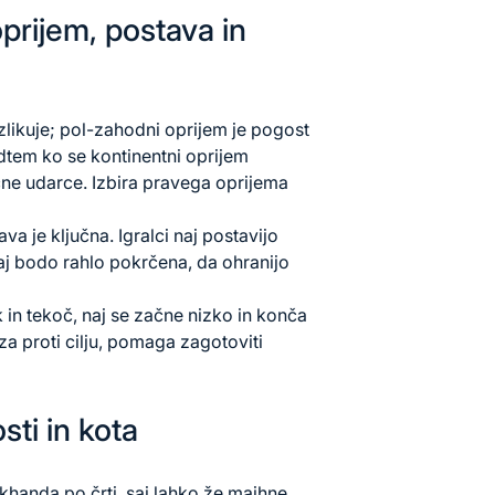
prijem, postava in
zlikuje; pol-zahodni oprijem je pogost
tem ko se kontinentni oprijem
ne udarce. Izbira pravega oprijema
a je ključna. Igralci naj postavijo
naj bodo rahlo pokrčena, da ohranijo
in tekoč, naj se začne nizko in konča
eza proti cilju, pomaga zagotoviti
ti in kota
ckhanda po črti, saj lahko že majhne