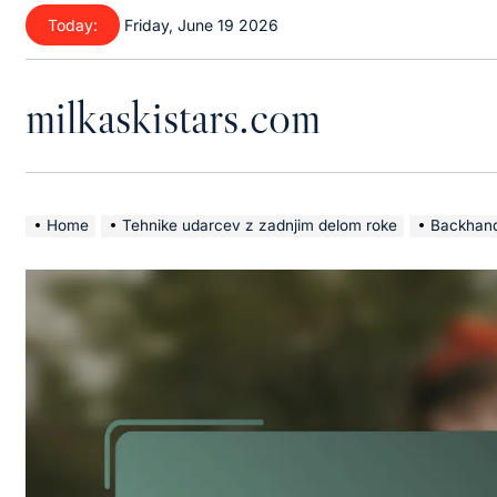
Skip
Today:
Friday, June 19 2026
to
content
milkaskistars.com
Home
Tehnike udarcev z zadnjim delom roke
Backhand 