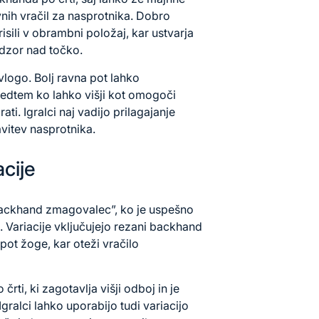
nih vračil za nasprotnika. Dobro
isili v obrambni položaj, kar ustvarja
adzor nad točko.
logo. Bolj ravna pot lahko
edtem ko lahko višji kot omogoči
ti. Igralci naj vadijo prilagajanje
avitev nasprotnika.
acije
backhand zmagovalec”, ko je uspešno
 Variacije vključujejo rezani backhand
 pot žoge, kar oteži vračilo
rti, ki zagotavlja višji odboj in je
Igralci lahko uporabijo tudi variacijo