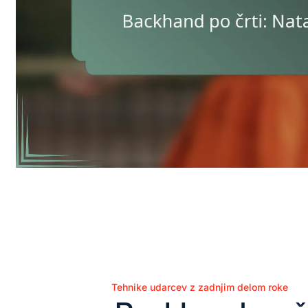
Tehnike udarcev z zadnjim delom roke
Posted