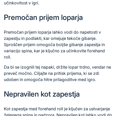
učinkovitost v igri.
Premočan prijem loparja
Premočan prijem loparja lahko vodi do napetosti v
zapestju in podlakti, kar omejuje tekoče gibanje.
Sproščen prijem omogoča boljše
gibanje zapestja
in
variacijo spina, kar je ključno za učinkovite forehand
roll.
Da bi se izognili tej napaki, držite lopar trdno, vendar ne
preveč močno. Ciljajte na pritisk prijema, ki se zdi
udoben in omogoča hitre prilagoditve med igro.
Nepravilen kot zapestja
Kot zapestja med forehand roll je ključen za ustvarjanje
želenega spina in nadzora. Nepravilen kot lahko vodi do