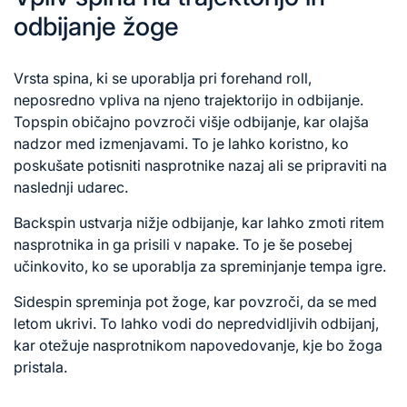
odbijanje žoge
Vrsta spina, ki se uporablja pri forehand roll,
neposredno vpliva na njeno trajektorijo in odbijanje.
Topspin običajno povzroči višje odbijanje, kar olajša
nadzor med izmenjavami. To je lahko koristno, ko
poskušate potisniti nasprotnike nazaj ali se pripraviti na
naslednji udarec.
Backspin ustvarja nižje odbijanje, kar lahko zmoti ritem
nasprotnika in ga prisili v napake. To je še posebej
učinkovito, ko se uporablja za spreminjanje tempa igre.
Sidespin spreminja pot žoge, kar povzroči, da se med
letom ukrivi. To lahko vodi do nepredvidljivih odbijanj,
kar otežuje nasprotnikom napovedovanje, kje bo žoga
pristala.