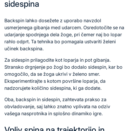
sidespina
Backspin lahko dosežete z uporabo navzdol
usmerjenega gibanja med udarcem. Osredotočite se na
udarjanje spodnjega dela žoge, pri čemer naj bo lopar
rahlo odprt. Ta tehnika bo pomagala ustvariti želeni
učinek backspina.
Za sidespin prilagodite kot loparja in pot gibanja.
Stransko drgnjenje po žogi bo dodalo sidespin, kar bo
omogočilo, da se žoga ukrivi v želeno smer.
Eksperimentirajte s kotom površine loparja, da
nadzorujete količino sidespina, ki ga dodate.
Oba, backspin in sidespin, zahtevata prakso za
obvladovanje, saj lahko znatno vplivata na odziv
vašega nasprotnika in splošno dinamiko igre.
Vpliv spina na trajektorijo in