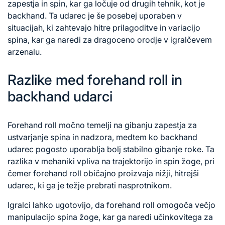
zapestja
in spin, kar ga ločuje od drugih tehnik, kot je
backhand. Ta udarec je še posebej uporaben v
situacijah, ki zahtevajo hitre prilagoditve in variacijo
spina, kar ga naredi za dragoceno orodje v igralčevem
arzenalu.
Razlike med forehand roll in
backhand udarci
Forehand roll močno temelji na gibanju zapestja za
ustvarjanje spina in nadzora, medtem ko backhand
udarec pogosto uporablja bolj stabilno gibanje roke. Ta
razlika v mehaniki vpliva na trajektorijo in spin žoge, pri
čemer forehand roll običajno proizvaja nižji, hitrejši
udarec, ki ga je težje prebrati nasprotnikom.
Igralci lahko ugotovijo, da forehand roll omogoča večjo
manipulacijo spina žoge, kar ga naredi učinkovitega za