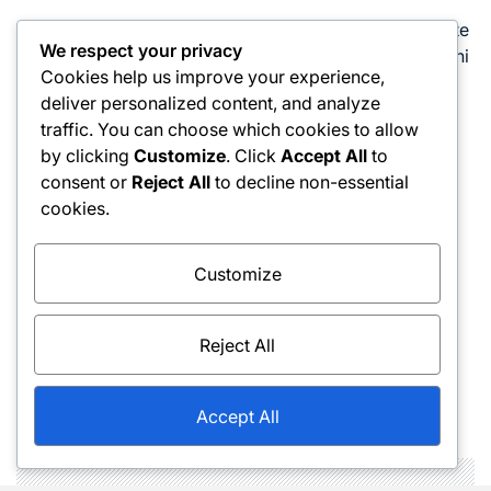
Vadite svoje gibanje nog in pozicioniranje, da izboljšate
We respect your privacy
svoje časovanje. Ciljajte, da udarite žogo, ko je na višini
Cookies help us improve your experience,
pasu, za najboljše rezultate.
deliver personalized content, and analyze
traffic. You can choose which cookies to allow
Neenotna uporaba spina
by clicking
Customize
. Click
Accept All
to
consent or
Reject All
to decline non-essential
Neenotna uporaba spina lahko vodi do nepredvidljivih
cookies.
udarcev, kar otežuje nadzor trajektorije žoge.
Obvladovanje variacije spina je ključno za postati bolj
Customize
vsestranski igralec.
Eksperimentirajte z različnimi koti loparja in gibi
Reject All
zapestja, da najdete pravo tehniko za uporabo spina.
Redna praksa vam bo pomagala razviti občutek za to,
koliko spina uporabiti v različnih situacijah.
Accept All