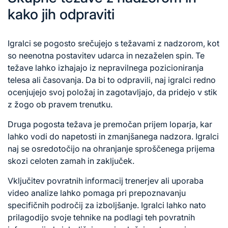
kako jih odpraviti
Igralci se pogosto srečujejo s težavami z nadzorom, kot
so neenotna postavitev udarca in nezaželen spin. Te
težave lahko izhajajo iz nepravilnega pozicioniranja
telesa ali časovanja. Da bi to odpravili, naj igralci redno
ocenjujejo svoj položaj in zagotavljajo, da pridejo v stik
z žogo ob pravem trenutku.
Druga pogosta težava je premočan prijem loparja, kar
lahko vodi do napetosti in zmanjšanega nadzora. Igralci
naj se osredotočijo na ohranjanje sproščenega prijema
skozi celoten zamah in zaključek.
Vključitev povratnih informacij trenerjev ali uporaba
video analize lahko pomaga pri prepoznavanju
specifičnih področij za izboljšanje. Igralci lahko nato
prilagodijo svoje tehnike na podlagi teh povratnih