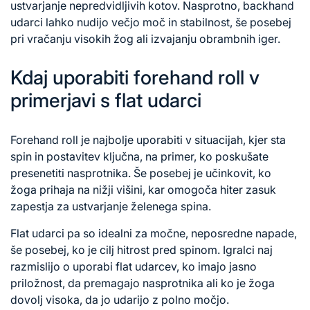
ustvarjanje nepredvidljivih kotov. Nasprotno, backhand
udarci lahko nudijo večjo moč in stabilnost, še posebej
pri vračanju visokih žog ali izvajanju obrambnih iger.
Kdaj uporabiti forehand roll v
primerjavi s flat udarci
Forehand roll je najbolje uporabiti v situacijah, kjer sta
spin in postavitev ključna, na primer, ko poskušate
presenetiti nasprotnika. Še posebej je učinkovit, ko
žoga prihaja na nižji višini, kar omogoča hiter zasuk
zapestja za ustvarjanje želenega spina.
Flat udarci pa so idealni za močne, neposredne napade,
še posebej, ko je cilj hitrost pred spinom. Igralci naj
razmislijo o uporabi flat udarcev, ko imajo jasno
priložnost, da premagajo nasprotnika ali ko je žoga
dovolj visoka, da jo udarijo z polno močjo.