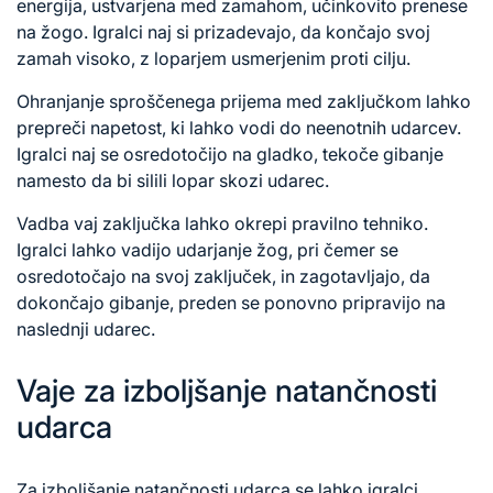
energija, ustvarjena med zamahom, učinkovito prenese
na žogo. Igralci naj si prizadevajo, da končajo svoj
zamah visoko, z loparjem usmerjenim proti cilju.
Ohranjanje sproščenega prijema med zaključkom lahko
prepreči napetost, ki lahko vodi do neenotnih udarcev.
Igralci naj se osredotočijo na gladko, tekoče gibanje
namesto da bi silili lopar skozi udarec.
Vadba vaj zaključka lahko okrepi pravilno tehniko.
Igralci lahko vadijo udarjanje žog, pri čemer se
osredotočajo na svoj zaključek, in zagotavljajo, da
dokončajo gibanje, preden se ponovno pripravijo na
naslednji udarec.
Vaje za izboljšanje natančnosti
udarca
Za izboljšanje natančnosti udarca se lahko igralci