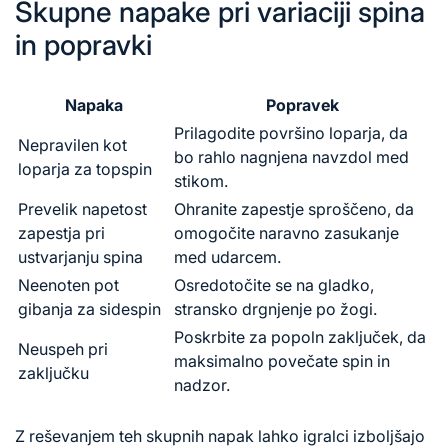
Skupne napake pri variaciji spina
in popravki
Napaka
Popravek
Prilagodite površino loparja, da
Nepravilen kot
bo rahlo nagnjena navzdol med
loparja za topspin
stikom.
Prevelik napetost
Ohranite zapestje sproščeno, da
zapestja pri
omogočite naravno zasukanje
ustvarjanju spina
med udarcem.
Neenoten pot
Osredotočite se na gladko,
gibanja za sidespin
stransko drgnjenje po žogi.
Poskrbite za popoln zaključek, da
Neuspeh pri
maksimalno povečate spin in
zaključku
nadzor.
Z reševanjem teh skupnih napak lahko igralci izboljšajo