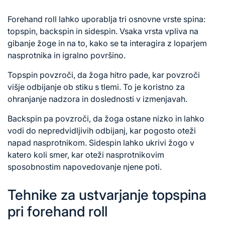
Forehand roll lahko uporablja tri osnovne vrste spina:
topspin, backspin in sidespin. Vsaka vrsta vpliva na
gibanje žoge in na to, kako se ta interagira z loparjem
nasprotnika in igralno površino.
Topspin povzroči, da žoga hitro pade, kar povzroči
višje odbijanje ob stiku s tlemi. To je koristno za
ohranjanje nadzora in doslednosti v izmenjavah.
Backspin pa povzroči, da žoga ostane nizko in lahko
vodi do nepredvidljivih odbijanj, kar pogosto oteži
napad nasprotnikom. Sidespin lahko ukrivi žogo v
katero koli smer, kar oteži nasprotnikovim
sposobnostim napovedovanje njene poti.
Tehnike za ustvarjanje topspina
pri forehand roll