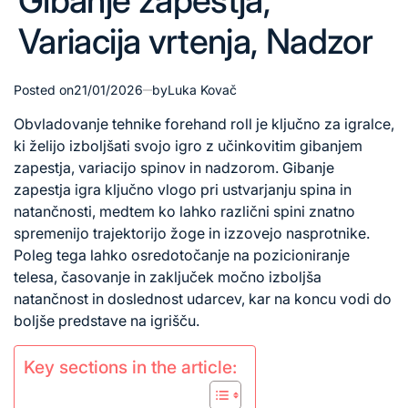
Gibanje zapestja,
Variacija vrtenja, Nadzor
Posted on
21/01/2026
by
Luka Kovač
Obvladovanje
tehnike forehand
roll je ključno za igralce,
ki želijo izboljšati svojo igro z učinkovitim gibanjem
zapestja, variacijo spinov in nadzorom. Gibanje
zapestja igra ključno vlogo pri ustvarjanju spina in
natančnosti, medtem ko lahko različni spini znatno
spremenijo trajektorijo žoge in izzovejo nasprotnike.
Poleg tega lahko osredotočanje na pozicioniranje
telesa, časovanje in zaključek močno izboljša
natančnost in doslednost udarcev, kar na koncu vodi do
boljše predstave na igrišču.
Key sections in the article: