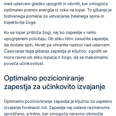
med udarcem gladko upogniti in obrniti, kar omogoča
optimalen prenos energije iz roke na lopar. To gibanje je
bistvenega pomena za ustvarjanje želenega spina in
trajektorije žoge.
Ko se lopar približa žogi, naj bo zapestje v rahlo
upognjenem položaju. Ob stiku hitro zasučite zapestje,
da dodate spin, hkrati pa ohranite nadzor nad udarcem.
Časovanje tega gibanja zapestja je ključno; zgoditi se
mora ravno ob stiku loparja z žogo, da se maksimalno
poveča učinkovitost.
Optimalno pozicioniranje
zapestja za učinkovito izvajanje
Optimalno pozicioniranje zapestja je ključno za uspešno
izvajanje forehand roll. Zapestje naj ostane razmeroma
sproščeno, a trdno, kar omogoča naravno območje