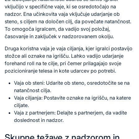
vključijo v specifične vaje, ki se osredotočajo na
nadzor. Ena učinkovita vaja vključuje udarjanje ob
steno, s ciljem na določen cilj, da povečate natančnost.
To omogoča igralcem, da vadijo svoj položaj,
časovanje in zaključek v nadzorovanem okolju.
Druga koristna vaja je vaja ciljanja, kjer igralci postavijo
stožce ali oznake na igrišču. Lahko vadijo udarjanje
forehand roll na te cilje, pri čemer prilagajajo svoje
pozicioniranje telesa in kote udarcev po potrebi.
Vaja ob steni: Udarite ob steno, osredotočite se na
natančnost cilja.
Vaja ciljanja: Postavite oznake na igrišču, na katere
ciljate.
Vaja z partnerjem: Delajte s partnerjem, da vadite
doslednost in nadzor.
Skupne težave z nadzorom in