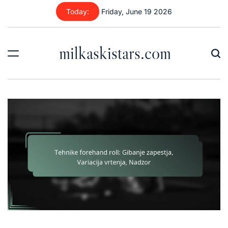
Skip
Today:
Friday, June 19 2026
to
content
milkaskistars.com